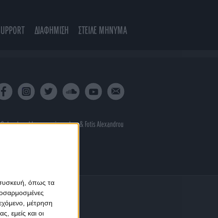
SUPPORT
ΔΙΑΦΗΜΙΣΗ
ΣΤΕΙΛΕ ΜΗΝΥΜΑ
 & developed by
porcupine colors
&
Fotis Alexandrou
 συσκευή, όπως τα
προσαρμοσμένες
ιεχόμενο, μέτρηση
ς, εμείς και οι