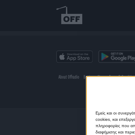
About Offradio
Business Class
Terms & Conditio
Εμείς και οι συνεργ
cookies, και επεξε
πληροφορίες που απο
διαφήμισης και περι