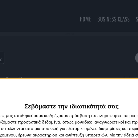
HOME
BUSINESS CLASS
Loving You
ns
Privacy Policy
Designed
Σεβόμαστε την ιδιωτικότητά σας
άτες μας αποθηκεύουμε και/ή έχουμε πρόσβαση σε πληροφορίες σε μια
ργαζόμαστε προσωπικά δεδομένα, όπως μοναδικοί αναγνωριστικοί και 
στέλλονται από μια συσκευή για εξατομικευμένες διαφημίσεις και περ
εχομένου, έρευνα ακροατηρίου και ανάπτυξη υπηρεσιών.
Με την άδειά σα