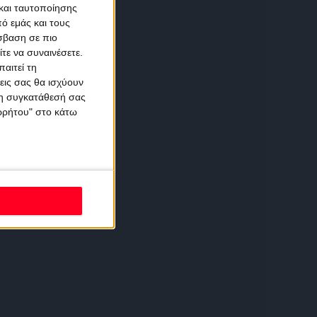
και ταυτοποίησης
ό εμάς και τους
σβαση σε πιο
τε να συναινέσετε.
αιτεί τη
εις σας θα ισχύουν
 τη συγκατάθεσή σας
ορρήτου" στο κάτω