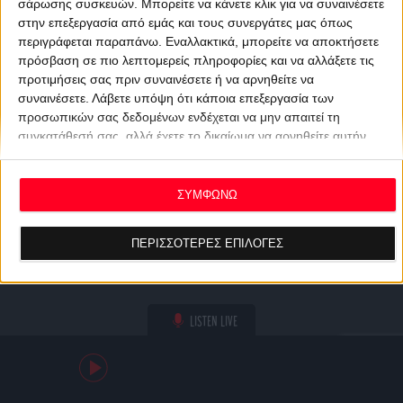
σάρωσης συσκευών. Μπορείτε να κάνετε κλικ για να συναινέσετε
στην επεξεργασία από εμάς και τους συνεργάτες μας όπως
περιγράφεται παραπάνω. Εναλλακτικά, μπορείτε να αποκτήσετε
πρόσβαση σε πιο λεπτομερείς πληροφορίες και να αλλάξετε τις
προτιμήσεις σας πριν συναινέσετε ή να αρνηθείτε να
συναινέσετε.
Λάβετε υπόψη ότι κάποια επεξεργασία των
προσωπικών σας δεδομένων ενδέχεται να μην απαιτεί τη
συγκατάθεσή σας, αλλά έχετε το δικαίωμα να αρνηθείτε αυτήν
την επεξεργασία. Οι προτιμήσεις σας θα ισχύουν μόνο για αυτόν
τον ιστότοπο. Μπορείτε να αλλάξετε τις προτιμήσεις σας ή να
ανακαλέσετε τη συγκατάθεσή σας ανά πάσα στιγμή
ΣΥΜΦΩΝΩ
επιστρέφοντας σε αυτόν τον ιστότοπο και κάνοντας κλικ στο
κουμπί "Απορρήτου" στο κάτω μέρος της ιστοσελίδας.
ΠΕΡΙΣΣΟΤΕΡΕΣ ΕΠΙΛΟΓΕΣ
LISTEN LIVE