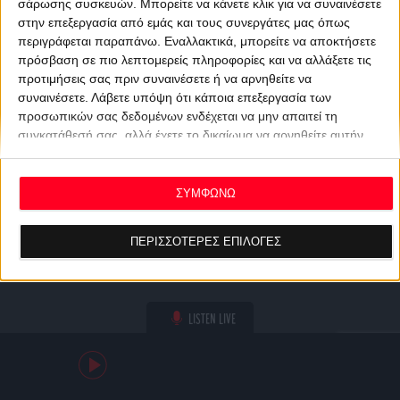
σάρωσης συσκευών. Μπορείτε να κάνετε κλικ για να συναινέσετε
στην επεξεργασία από εμάς και τους συνεργάτες μας όπως
περιγράφεται παραπάνω. Εναλλακτικά, μπορείτε να αποκτήσετε
πρόσβαση σε πιο λεπτομερείς πληροφορίες και να αλλάξετε τις
προτιμήσεις σας πριν συναινέσετε ή να αρνηθείτε να
συναινέσετε.
Λάβετε υπόψη ότι κάποια επεξεργασία των
προσωπικών σας δεδομένων ενδέχεται να μην απαιτεί τη
συγκατάθεσή σας, αλλά έχετε το δικαίωμα να αρνηθείτε αυτήν
την επεξεργασία. Οι προτιμήσεις σας θα ισχύουν μόνο για αυτόν
τον ιστότοπο. Μπορείτε να αλλάξετε τις προτιμήσεις σας ή να
ανακαλέσετε τη συγκατάθεσή σας ανά πάσα στιγμή
ΣΥΜΦΩΝΩ
επιστρέφοντας σε αυτόν τον ιστότοπο και κάνοντας κλικ στο
κουμπί "Απορρήτου" στο κάτω μέρος της ιστοσελίδας.
ΠΕΡΙΣΣΟΤΕΡΕΣ ΕΠΙΛΟΓΕΣ
LISTEN LIVE