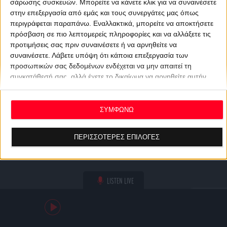
σάρωσης συσκευών. Μπορείτε να κάνετε κλικ για να συναινέσετε
στην επεξεργασία από εμάς και τους συνεργάτες μας όπως
περιγράφεται παραπάνω. Εναλλακτικά, μπορείτε να αποκτήσετε
πρόσβαση σε πιο λεπτομερείς πληροφορίες και να αλλάξετε τις
προτιμήσεις σας πριν συναινέσετε ή να αρνηθείτε να
συναινέσετε.
Λάβετε υπόψη ότι κάποια επεξεργασία των
προσωπικών σας δεδομένων ενδέχεται να μην απαιτεί τη
συγκατάθεσή σας, αλλά έχετε το δικαίωμα να αρνηθείτε αυτήν
την επεξεργασία. Οι προτιμήσεις σας θα ισχύουν μόνο για αυτόν
τον ιστότοπο. Μπορείτε να αλλάξετε τις προτιμήσεις σας ή να
ανακαλέσετε τη συγκατάθεσή σας ανά πάσα στιγμή
ΣΥΜΦΩΝΩ
επιστρέφοντας σε αυτόν τον ιστότοπο και κάνοντας κλικ στο
κουμπί "Απορρήτου" στο κάτω μέρος της ιστοσελίδας.
ΠΕΡΙΣΣΟΤΕΡΕΣ ΕΠΙΛΟΓΕΣ
LISTEN LIVE