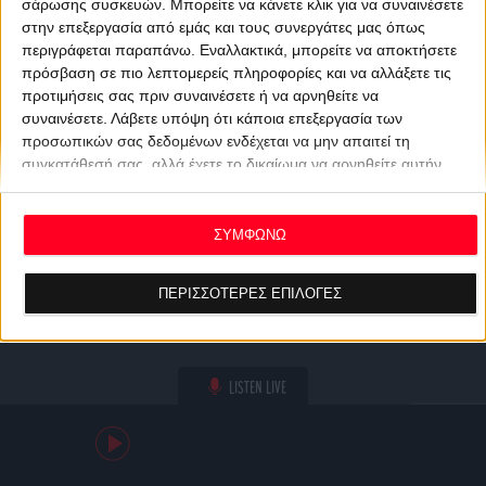
σάρωσης συσκευών. Μπορείτε να κάνετε κλικ για να συναινέσετε
στην επεξεργασία από εμάς και τους συνεργάτες μας όπως
περιγράφεται παραπάνω. Εναλλακτικά, μπορείτε να αποκτήσετε
πρόσβαση σε πιο λεπτομερείς πληροφορίες και να αλλάξετε τις
προτιμήσεις σας πριν συναινέσετε ή να αρνηθείτε να
συναινέσετε.
Λάβετε υπόψη ότι κάποια επεξεργασία των
προσωπικών σας δεδομένων ενδέχεται να μην απαιτεί τη
συγκατάθεσή σας, αλλά έχετε το δικαίωμα να αρνηθείτε αυτήν
την επεξεργασία. Οι προτιμήσεις σας θα ισχύουν μόνο για αυτόν
τον ιστότοπο. Μπορείτε να αλλάξετε τις προτιμήσεις σας ή να
ανακαλέσετε τη συγκατάθεσή σας ανά πάσα στιγμή
ΣΥΜΦΩΝΩ
επιστρέφοντας σε αυτόν τον ιστότοπο και κάνοντας κλικ στο
κουμπί "Απορρήτου" στο κάτω μέρος της ιστοσελίδας.
ΠΕΡΙΣΣΟΤΕΡΕΣ ΕΠΙΛΟΓΕΣ
LISTEN LIVE