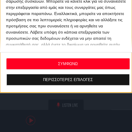
σάρωσης συσκευών. Μπορείτε να κάνετε κλικ για να συναινέσετε
στην επεξεργασία από εμάς και τους συνεργάτες μας όπως
περιγράφεται παραπάνω. Εναλλακτικά, μπορείτε να αποκτήσετε
πρόσβαση σε πιο λεπτομερείς πληροφορίες και να αλλάξετε τις
προτιμήσεις σας πριν συναινέσετε ή να αρνηθείτε να
συναινέσετε.
Λάβετε υπόψη ότι κάποια επεξεργασία των
προσωπικών σας δεδομένων ενδέχεται να μην απαιτεί τη
συγκατάθεσή σας, αλλά έχετε το δικαίωμα να αρνηθείτε αυτήν
την επεξεργασία. Οι προτιμήσεις σας θα ισχύουν μόνο για αυτόν
τον ιστότοπο. Μπορείτε να αλλάξετε τις προτιμήσεις σας ή να
ανακαλέσετε τη συγκατάθεσή σας ανά πάσα στιγμή
ΣΥΜΦΩΝΩ
επιστρέφοντας σε αυτόν τον ιστότοπο και κάνοντας κλικ στο
κουμπί "Απορρήτου" στο κάτω μέρος της ιστοσελίδας.
ΠΕΡΙΣΣΟΤΕΡΕΣ ΕΠΙΛΟΓΕΣ
LISTEN LIVE