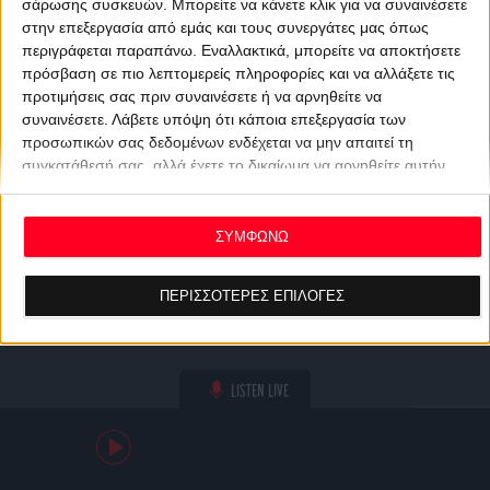
σάρωσης συσκευών. Μπορείτε να κάνετε κλικ για να συναινέσετε
στην επεξεργασία από εμάς και τους συνεργάτες μας όπως
περιγράφεται παραπάνω. Εναλλακτικά, μπορείτε να αποκτήσετε
πρόσβαση σε πιο λεπτομερείς πληροφορίες και να αλλάξετε τις
προτιμήσεις σας πριν συναινέσετε ή να αρνηθείτε να
συναινέσετε.
Λάβετε υπόψη ότι κάποια επεξεργασία των
προσωπικών σας δεδομένων ενδέχεται να μην απαιτεί τη
συγκατάθεσή σας, αλλά έχετε το δικαίωμα να αρνηθείτε αυτήν
την επεξεργασία. Οι προτιμήσεις σας θα ισχύουν μόνο για αυτόν
τον ιστότοπο. Μπορείτε να αλλάξετε τις προτιμήσεις σας ή να
ανακαλέσετε τη συγκατάθεσή σας ανά πάσα στιγμή
ΣΥΜΦΩΝΩ
επιστρέφοντας σε αυτόν τον ιστότοπο και κάνοντας κλικ στο
κουμπί "Απορρήτου" στο κάτω μέρος της ιστοσελίδας.
ΠΕΡΙΣΣΟΤΕΡΕΣ ΕΠΙΛΟΓΕΣ
LISTEN LIVE