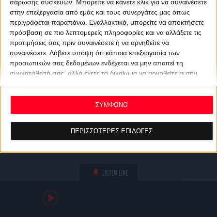
σάρωσης συσκευών. Μπορείτε να κάνετε κλικ για να συναινέσετε
στην επεξεργασία από εμάς και τους συνεργάτες μας όπως
περιγράφεται παραπάνω. Εναλλακτικά, μπορείτε να αποκτήσετε
πρόσβαση σε πιο λεπτομερείς πληροφορίες και να αλλάξετε τις
προτιμήσεις σας πριν συναινέσετε ή να αρνηθείτε να
συναινέσετε.
Λάβετε υπόψη ότι κάποια επεξεργασία των
προσωπικών σας δεδομένων ενδέχεται να μην απαιτεί τη
συγκατάθεσή σας, αλλά έχετε το δικαίωμα να αρνηθείτε αυτήν
την επεξεργασία. Οι προτιμήσεις σας θα ισχύουν μόνο για αυτόν
τον ιστότοπο. Μπορείτε να αλλάξετε τις προτιμήσεις σας ή να
ανακαλέσετε τη συγκατάθεσή σας ανά πάσα στιγμή
ΣΥΜΦΩΝΩ
επιστρέφοντας σε αυτόν τον ιστότοπο και κάνοντας κλικ στο
κουμπί "Απορρήτου" στο κάτω μέρος της ιστοσελίδας.
ΠΕΡΙΣΣΟΤΕΡΕΣ ΕΠΙΛΟΓΕΣ
LISTEN LIVE