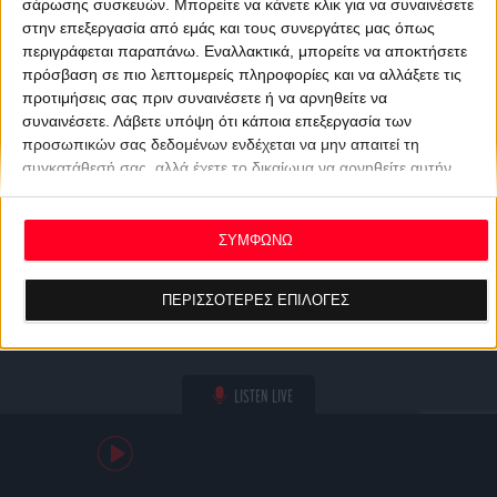
σάρωσης συσκευών. Μπορείτε να κάνετε κλικ για να συναινέσετε
στην επεξεργασία από εμάς και τους συνεργάτες μας όπως
περιγράφεται παραπάνω. Εναλλακτικά, μπορείτε να αποκτήσετε
πρόσβαση σε πιο λεπτομερείς πληροφορίες και να αλλάξετε τις
προτιμήσεις σας πριν συναινέσετε ή να αρνηθείτε να
συναινέσετε.
Λάβετε υπόψη ότι κάποια επεξεργασία των
προσωπικών σας δεδομένων ενδέχεται να μην απαιτεί τη
συγκατάθεσή σας, αλλά έχετε το δικαίωμα να αρνηθείτε αυτήν
την επεξεργασία. Οι προτιμήσεις σας θα ισχύουν μόνο για αυτόν
τον ιστότοπο. Μπορείτε να αλλάξετε τις προτιμήσεις σας ή να
ανακαλέσετε τη συγκατάθεσή σας ανά πάσα στιγμή
ΣΥΜΦΩΝΩ
επιστρέφοντας σε αυτόν τον ιστότοπο και κάνοντας κλικ στο
κουμπί "Απορρήτου" στο κάτω μέρος της ιστοσελίδας.
ΠΕΡΙΣΣΟΤΕΡΕΣ ΕΠΙΛΟΓΕΣ
LISTEN LIVE