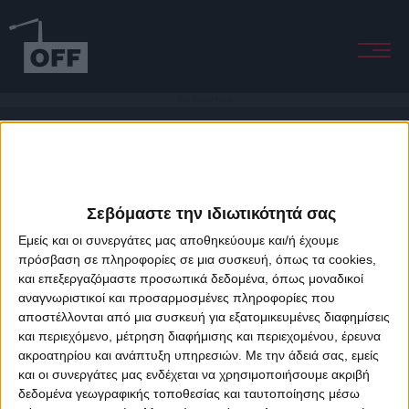
Metti Una Sera A Cena
Σεβόμαστε την ιδιωτικότητά σας
Εμείς και οι συνεργάτες μας αποθηκεύουμε και/ή έχουμε
πρόσβαση σε πληροφορίες σε μια συσκευή, όπως τα cookies,
και επεξεργαζόμαστε προσωπικά δεδομένα, όπως μοναδικοί
About Offradio
Business Class
Terms & Conditions
Privacy Policy
αναγνωριστικοί και προσαρμοσμένες πληροφορίες που
Designed & developed by
porcupine colors
&
Fotis Alexandrou
αποστέλλονται από μια συσκευή για εξατομικευμένες διαφημίσεις
και περιεχόμενο, μέτρηση διαφήμισης και περιεχομένου, έρευνα
ακροατηρίου και ανάπτυξη υπηρεσιών.
Με την άδειά σας, εμείς
και οι συνεργάτες μας ενδέχεται να χρησιμοποιήσουμε ακριβή
δεδομένα γεωγραφικής τοποθεσίας και ταυτοποίησης μέσω