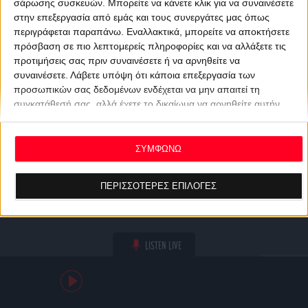
σάρωσης συσκευών. Μπορείτε να κάνετε κλικ για να συναινέσετε
στην επεξεργασία από εμάς και τους συνεργάτες μας όπως
περιγράφεται παραπάνω. Εναλλακτικά, μπορείτε να αποκτήσετε
πρόσβαση σε πιο λεπτομερείς πληροφορίες και να αλλάξετε τις
προτιμήσεις σας πριν συναινέσετε ή να αρνηθείτε να
συναινέσετε.
Λάβετε υπόψη ότι κάποια επεξεργασία των
προσωπικών σας δεδομένων ενδέχεται να μην απαιτεί τη
συγκατάθεσή σας, αλλά έχετε το δικαίωμα να αρνηθείτε αυτήν
την επεξεργασία. Οι προτιμήσεις σας θα ισχύουν μόνο για αυτόν
τον ιστότοπο. Μπορείτε να αλλάξετε τις προτιμήσεις σας ή να
ανακαλέσετε τη συγκατάθεσή σας ανά πάσα στιγμή
ΣΥΜΦΩΝΩ
επιστρέφοντας σε αυτόν τον ιστότοπο και κάνοντας κλικ στο
κουμπί "Απορρήτου" στο κάτω μέρος της ιστοσελίδας.
ΠΕΡΙΣΣΟΤΕΡΕΣ ΕΠΙΛΟΓΕΣ
LISTEN LIVE