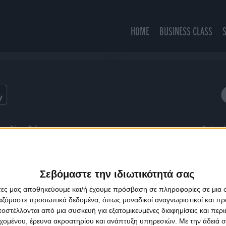
HOME
BUSINESS CLASS
Midnight Melodic
ns
Privacy Policy
Designed
Σεβόμαστε την ιδιωτικότητά σας
άτες μας αποθηκεύουμε και/ή έχουμε πρόσβαση σε πληροφορίες σε μια
ργαζόμαστε προσωπικά δεδομένα, όπως μοναδικοί αναγνωριστικοί και 
στέλλονται από μια συσκευή για εξατομικευμένες διαφημίσεις και περ
εχομένου, έρευνα ακροατηρίου και ανάπτυξη υπηρεσιών.
Με την άδειά σα