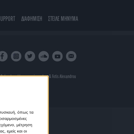
SUPPORT
ΔΙΑΦΗΜΙΣΗ
ΣΤΕΙΛΕ ΜΗΝΥΜΑ
 & developed by
porcupine colors
&
Fotis Alexandrou
 συσκευή, όπως τα
προσαρμοσμένες
ιεχόμενο, μέτρηση
ς, εμείς και οι