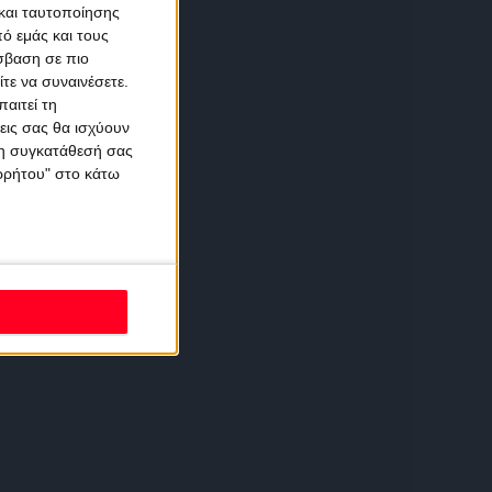
και ταυτοποίησης
ό εμάς και τους
σβαση σε πιο
τε να συναινέσετε.
αιτεί τη
εις σας θα ισχύουν
 τη συγκατάθεσή σας
ορρήτου" στο κάτω