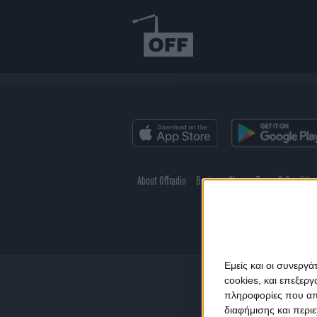
About Offradio
Business Class
Terms & Conditio
Εμείς και οι συνεργ
cookies, και επεξε
πληροφορίες που απο
διαφήμισης και περι