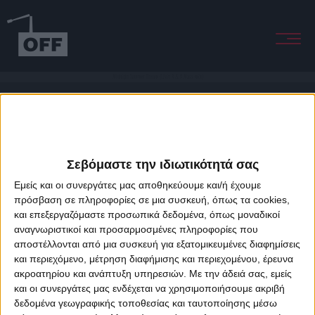
Midnight Summer Dream (Livin R & K Mass mix)
Σεβόμαστε την ιδιωτικότητά σας
Εμείς και οι συνεργάτες μας αποθηκεύουμε και/ή έχουμε
πρόσβαση σε πληροφορίες σε μια συσκευή, όπως τα cookies,
και επεξεργαζόμαστε προσωπικά δεδομένα, όπως μοναδικοί
About Offradio
Business Class
Terms & Conditions
Privacy Policy
αναγνωριστικοί και προσαρμοσμένες πληροφορίες που
Designed & developed by
porcupine colors
&
Fotis Alexandrou
αποστέλλονται από μια συσκευή για εξατομικευμένες διαφημίσεις
και περιεχόμενο, μέτρηση διαφήμισης και περιεχομένου, έρευνα
ακροατηρίου και ανάπτυξη υπηρεσιών.
Με την άδειά σας, εμείς
και οι συνεργάτες μας ενδέχεται να χρησιμοποιήσουμε ακριβή
δεδομένα γεωγραφικής τοποθεσίας και ταυτοποίησης μέσω