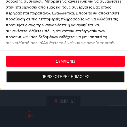
σάρωσης συσκευών. Μπορείτε να κάνετε κλικ για να συναινέσετε
στην επεξεργασία από εμάς και τους συνεργάτες μας όπως
περιγράφεται παραπάνω. Εναλλακτικά, μπορείτε να αποκτήσετε
πρόσβαση σε πιο λεπτομερείς πληροφορίες και να αλλάξετε τις
προτιμήσεις σας πριν συναινέσετε ή να αρνηθείτε να
συναινέσετε.
Λάβετε υπόψη ότι κάποια επεξεργασία των
προσωπικών σας δεδομένων ενδέχεται να μην απαιτεί τη
συγκατάθεσή σας, αλλά έχετε το δικαίωμα να αρνηθείτε αυτήν
την επεξεργασία. Οι προτιμήσεις σας θα ισχύουν μόνο για αυτόν
τον ιστότοπο. Μπορείτε να αλλάξετε τις προτιμήσεις σας ή να
ανακαλέσετε τη συγκατάθεσή σας ανά πάσα στιγμή
ΣΥΜΦΩΝΩ
επιστρέφοντας σε αυτόν τον ιστότοπο και κάνοντας κλικ στο
κουμπί "Απορρήτου" στο κάτω μέρος της ιστοσελίδας.
ΠΕΡΙΣΣΟΤΕΡΕΣ ΕΠΙΛΟΓΕΣ
LISTEN LIVE