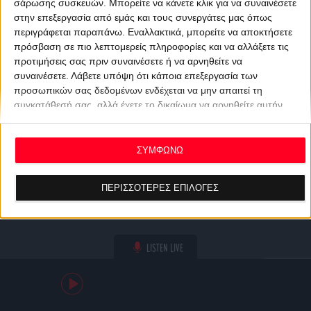
σάρωσης συσκευών. Μπορείτε να κάνετε κλικ για να συναινέσετε
στην επεξεργασία από εμάς και τους συνεργάτες μας όπως
περιγράφεται παραπάνω. Εναλλακτικά, μπορείτε να αποκτήσετε
πρόσβαση σε πιο λεπτομερείς πληροφορίες και να αλλάξετε τις
προτιμήσεις σας πριν συναινέσετε ή να αρνηθείτε να
συναινέσετε.
Λάβετε υπόψη ότι κάποια επεξεργασία των
προσωπικών σας δεδομένων ενδέχεται να μην απαιτεί τη
συγκατάθεσή σας, αλλά έχετε το δικαίωμα να αρνηθείτε αυτήν
την επεξεργασία. Οι προτιμήσεις σας θα ισχύουν μόνο για αυτόν
τον ιστότοπο. Μπορείτε να αλλάξετε τις προτιμήσεις σας ή να
ανακαλέσετε τη συγκατάθεσή σας ανά πάσα στιγμή
ΣΥΜΦΩΝΩ
επιστρέφοντας σε αυτόν τον ιστότοπο και κάνοντας κλικ στο
κουμπί "Απορρήτου" στο κάτω μέρος της ιστοσελίδας.
ΠΕΡΙΣΣΟΤΕΡΕΣ ΕΠΙΛΟΓΕΣ
LISTEN LIVE