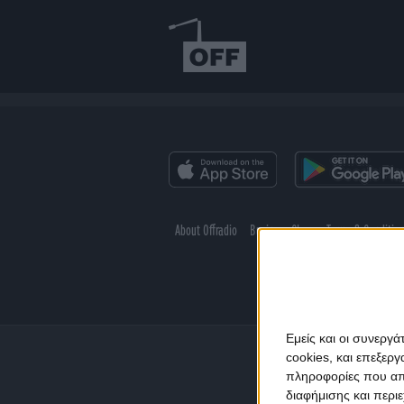
About Offradio
Business Class
Terms & Conditio
Εμείς και οι συνεργ
cookies, και επεξε
πληροφορίες που απο
διαφήμισης και περι