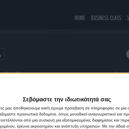
HOME
BUSINESS CLASS
My Culture (feat. Robbie Williams & Maxi Jazz)
ns
Privacy Policy
Designed
Σεβόμαστε την ιδιωτικότητά σας
άτες μας αποθηκεύουμε και/ή έχουμε πρόσβαση σε πληροφορίες σε μια
ργαζόμαστε προσωπικά δεδομένα, όπως μοναδικοί αναγνωριστικοί και 
στέλλονται από μια συσκευή για εξατομικευμένες διαφημίσεις και περ
εχομένου, έρευνα ακροατηρίου και ανάπτυξη υπηρεσιών.
Με την άδειά σα