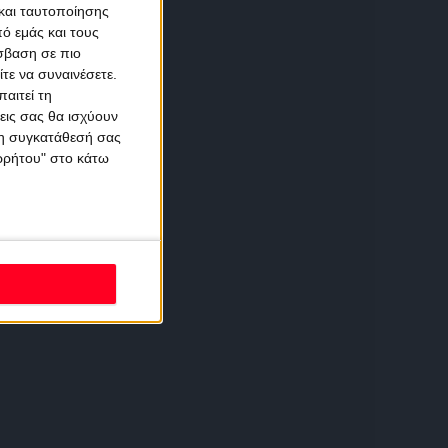
και ταυτοποίησης
ό εμάς και τους
σβαση σε πιο
τε να συναινέσετε.
αιτεί τη
εις σας θα ισχύουν
 τη συγκατάθεσή σας
ορρήτου" στο κάτω