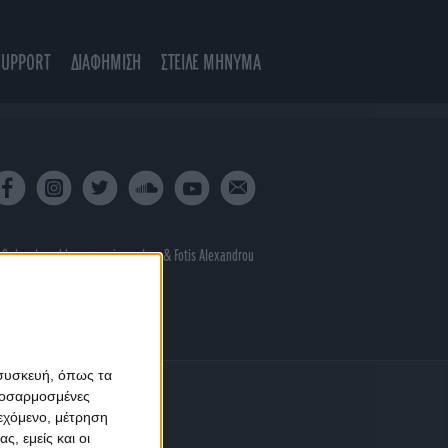
SUPPORT
ΔΙΑΦΗΜΙΣΗ
ΣΤΕΙΛΕ ΜΗΝΥΜΑ
 & developed by
porcupine colors
&
Fotis Alexandrou
 συσκευή, όπως τα
προσαρμοσμένες
ιεχόμενο, μέτρηση
ς, εμείς και οι