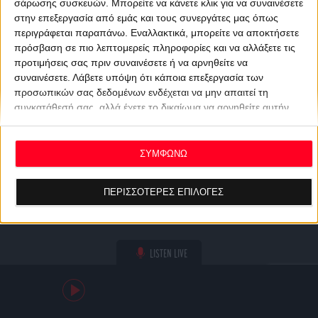
σάρωσης συσκευών. Μπορείτε να κάνετε κλικ για να συναινέσετε
στην επεξεργασία από εμάς και τους συνεργάτες μας όπως
περιγράφεται παραπάνω. Εναλλακτικά, μπορείτε να αποκτήσετε
πρόσβαση σε πιο λεπτομερείς πληροφορίες και να αλλάξετε τις
προτιμήσεις σας πριν συναινέσετε ή να αρνηθείτε να
συναινέσετε.
Λάβετε υπόψη ότι κάποια επεξεργασία των
προσωπικών σας δεδομένων ενδέχεται να μην απαιτεί τη
συγκατάθεσή σας, αλλά έχετε το δικαίωμα να αρνηθείτε αυτήν
την επεξεργασία. Οι προτιμήσεις σας θα ισχύουν μόνο για αυτόν
τον ιστότοπο. Μπορείτε να αλλάξετε τις προτιμήσεις σας ή να
ανακαλέσετε τη συγκατάθεσή σας ανά πάσα στιγμή
ΣΥΜΦΩΝΩ
επιστρέφοντας σε αυτόν τον ιστότοπο και κάνοντας κλικ στο
κουμπί "Απορρήτου" στο κάτω μέρος της ιστοσελίδας.
ΠΕΡΙΣΣΟΤΕΡΕΣ ΕΠΙΛΟΓΕΣ
LISTEN LIVE