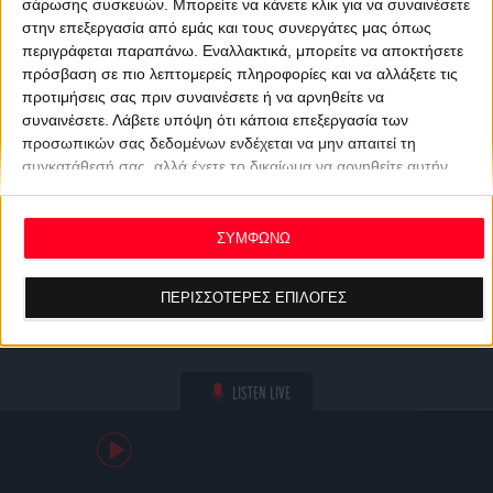
σάρωσης συσκευών. Μπορείτε να κάνετε κλικ για να συναινέσετε
στην επεξεργασία από εμάς και τους συνεργάτες μας όπως
περιγράφεται παραπάνω. Εναλλακτικά, μπορείτε να αποκτήσετε
πρόσβαση σε πιο λεπτομερείς πληροφορίες και να αλλάξετε τις
προτιμήσεις σας πριν συναινέσετε ή να αρνηθείτε να
συναινέσετε.
Λάβετε υπόψη ότι κάποια επεξεργασία των
προσωπικών σας δεδομένων ενδέχεται να μην απαιτεί τη
συγκατάθεσή σας, αλλά έχετε το δικαίωμα να αρνηθείτε αυτήν
την επεξεργασία. Οι προτιμήσεις σας θα ισχύουν μόνο για αυτόν
τον ιστότοπο. Μπορείτε να αλλάξετε τις προτιμήσεις σας ή να
ανακαλέσετε τη συγκατάθεσή σας ανά πάσα στιγμή
ΣΥΜΦΩΝΩ
επιστρέφοντας σε αυτόν τον ιστότοπο και κάνοντας κλικ στο
κουμπί "Απορρήτου" στο κάτω μέρος της ιστοσελίδας.
ΠΕΡΙΣΣΟΤΕΡΕΣ ΕΠΙΛΟΓΕΣ
LISTEN LIVE