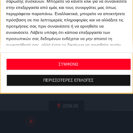
σάρωσης συσκευών. Μπορείτε να κάνετε κλικ για να συναινέσετε
στην επεξεργασία από εμάς και τους συνεργάτες μας όπως
περιγράφεται παραπάνω. Εναλλακτικά, μπορείτε να αποκτήσετε
πρόσβαση σε πιο λεπτομερείς πληροφορίες και να αλλάξετε τις
προτιμήσεις σας πριν συναινέσετε ή να αρνηθείτε να
συναινέσετε.
Λάβετε υπόψη ότι κάποια επεξεργασία των
προσωπικών σας δεδομένων ενδέχεται να μην απαιτεί τη
συγκατάθεσή σας, αλλά έχετε το δικαίωμα να αρνηθείτε αυτήν
την επεξεργασία. Οι προτιμήσεις σας θα ισχύουν μόνο για αυτόν
τον ιστότοπο. Μπορείτε να αλλάξετε τις προτιμήσεις σας ή να
ανακαλέσετε τη συγκατάθεσή σας ανά πάσα στιγμή
ΣΥΜΦΩΝΩ
επιστρέφοντας σε αυτόν τον ιστότοπο και κάνοντας κλικ στο
κουμπί "Απορρήτου" στο κάτω μέρος της ιστοσελίδας.
ΠΕΡΙΣΣΟΤΕΡΕΣ ΕΠΙΛΟΓΕΣ
LISTEN LIVE