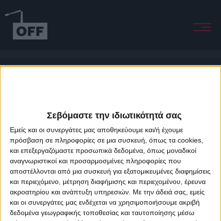
My Love For You
Σεβόμαστε την ιδιωτικότητά σας
Εμείς και οι συνεργάτες μας αποθηκεύουμε και/ή έχουμε
πρόσβαση σε πληροφορίες σε μια συσκευή, όπως τα cookies,
και επεξεργαζόμαστε προσωπικά δεδομένα, όπως μοναδικοί
About Offradio
Business Class
Terms & Conditions
Privacy Policy
αναγνωριστικοί και προσαρμοσμένες πληροφορίες που
Designed & developed by
porcupine colors
&
Fotis Alexandrou
αποστέλλονται από μια συσκευή για εξατομικευμένες διαφημίσεις
και περιεχόμενο, μέτρηση διαφήμισης και περιεχομένου, έρευνα
ακροατηρίου και ανάπτυξη υπηρεσιών.
Με την άδειά σας, εμείς
και οι συνεργάτες μας ενδέχεται να χρησιμοποιήσουμε ακριβή
δεδομένα γεωγραφικής τοποθεσίας και ταυτοποίησης μέσω