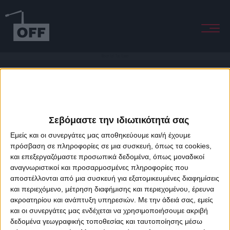
Never Let You Down
Σεβόμαστε την ιδιωτικότητά σας
Εμείς και οι συνεργάτες μας αποθηκεύουμε και/ή έχουμε
πρόσβαση σε πληροφορίες σε μια συσκευή, όπως τα cookies,
και επεξεργαζόμαστε προσωπικά δεδομένα, όπως μοναδικοί
About Offradio
Business Class
Terms & Conditions
Privacy Policy
αναγνωριστικοί και προσαρμοσμένες πληροφορίες που
Designed & developed by
porcupine colors
&
Fotis Alexandrou
αποστέλλονται από μια συσκευή για εξατομικευμένες διαφημίσεις
και περιεχόμενο, μέτρηση διαφήμισης και περιεχομένου, έρευνα
ακροατηρίου και ανάπτυξη υπηρεσιών.
Με την άδειά σας, εμείς
και οι συνεργάτες μας ενδέχεται να χρησιμοποιήσουμε ακριβή
δεδομένα γεωγραφικής τοποθεσίας και ταυτοποίησης μέσω