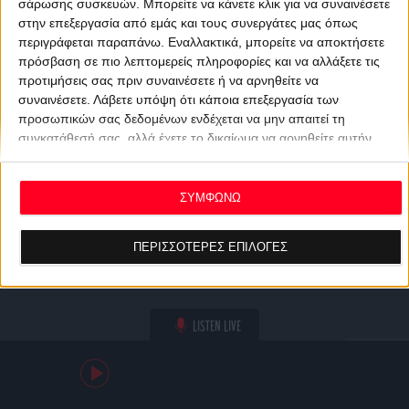
σάρωσης συσκευών. Μπορείτε να κάνετε κλικ για να συναινέσετε
στην επεξεργασία από εμάς και τους συνεργάτες μας όπως
περιγράφεται παραπάνω. Εναλλακτικά, μπορείτε να αποκτήσετε
πρόσβαση σε πιο λεπτομερείς πληροφορίες και να αλλάξετε τις
προτιμήσεις σας πριν συναινέσετε ή να αρνηθείτε να
συναινέσετε.
Λάβετε υπόψη ότι κάποια επεξεργασία των
προσωπικών σας δεδομένων ενδέχεται να μην απαιτεί τη
συγκατάθεσή σας, αλλά έχετε το δικαίωμα να αρνηθείτε αυτήν
την επεξεργασία. Οι προτιμήσεις σας θα ισχύουν μόνο για αυτόν
τον ιστότοπο. Μπορείτε να αλλάξετε τις προτιμήσεις σας ή να
ανακαλέσετε τη συγκατάθεσή σας ανά πάσα στιγμή
ΣΥΜΦΩΝΩ
επιστρέφοντας σε αυτόν τον ιστότοπο και κάνοντας κλικ στο
κουμπί "Απορρήτου" στο κάτω μέρος της ιστοσελίδας.
ΠΕΡΙΣΣΟΤΕΡΕΣ ΕΠΙΛΟΓΕΣ
LISTEN LIVE