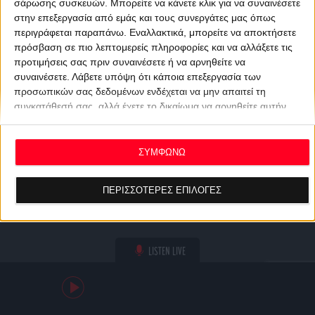
σάρωσης συσκευών. Μπορείτε να κάνετε κλικ για να συναινέσετε
στην επεξεργασία από εμάς και τους συνεργάτες μας όπως
περιγράφεται παραπάνω. Εναλλακτικά, μπορείτε να αποκτήσετε
πρόσβαση σε πιο λεπτομερείς πληροφορίες και να αλλάξετε τις
προτιμήσεις σας πριν συναινέσετε ή να αρνηθείτε να
συναινέσετε.
Λάβετε υπόψη ότι κάποια επεξεργασία των
προσωπικών σας δεδομένων ενδέχεται να μην απαιτεί τη
συγκατάθεσή σας, αλλά έχετε το δικαίωμα να αρνηθείτε αυτήν
την επεξεργασία. Οι προτιμήσεις σας θα ισχύουν μόνο για αυτόν
τον ιστότοπο. Μπορείτε να αλλάξετε τις προτιμήσεις σας ή να
ανακαλέσετε τη συγκατάθεσή σας ανά πάσα στιγμή
ΣΥΜΦΩΝΩ
επιστρέφοντας σε αυτόν τον ιστότοπο και κάνοντας κλικ στο
κουμπί "Απορρήτου" στο κάτω μέρος της ιστοσελίδας.
ΠΕΡΙΣΣΟΤΕΡΕΣ ΕΠΙΛΟΓΕΣ
LISTEN LIVE