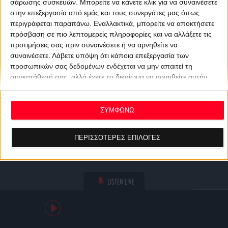
σάρωσης συσκευών. Μπορείτε να κάνετε κλικ για να συναινέσετε
στην επεξεργασία από εμάς και τους συνεργάτες μας όπως
περιγράφεται παραπάνω. Εναλλακτικά, μπορείτε να αποκτήσετε
πρόσβαση σε πιο λεπτομερείς πληροφορίες και να αλλάξετε τις
προτιμήσεις σας πριν συναινέσετε ή να αρνηθείτε να
συναινέσετε.
Λάβετε υπόψη ότι κάποια επεξεργασία των
προσωπικών σας δεδομένων ενδέχεται να μην απαιτεί τη
συγκατάθεσή σας, αλλά έχετε το δικαίωμα να αρνηθείτε αυτήν
την επεξεργασία. Οι προτιμήσεις σας θα ισχύουν μόνο για αυτόν
τον ιστότοπο. Μπορείτε να αλλάξετε τις προτιμήσεις σας ή να
ανακαλέσετε τη συγκατάθεσή σας ανά πάσα στιγμή
ΣΥΜΦΩΝΩ
επιστρέφοντας σε αυτόν τον ιστότοπο και κάνοντας κλικ στο
κουμπί "Απορρήτου" στο κάτω μέρος της ιστοσελίδας.
ΠΕΡΙΣΣΟΤΕΡΕΣ ΕΠΙΛΟΓΕΣ
LISTEN LIVE