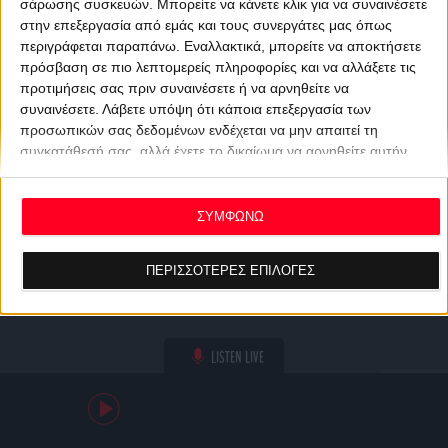
σάρωσης συσκευών. Μπορείτε να κάνετε κλικ για να συναινέσετε
στην επεξεργασία από εμάς και τους συνεργάτες μας όπως
περιγράφεται παραπάνω. Εναλλακτικά, μπορείτε να αποκτήσετε
πρόσβαση σε πιο λεπτομερείς πληροφορίες και να αλλάξετε τις
προτιμήσεις σας πριν συναινέσετε ή να αρνηθείτε να
συναινέσετε.
Λάβετε υπόψη ότι κάποια επεξεργασία των
προσωπικών σας δεδομένων ενδέχεται να μην απαιτεί τη
συγκατάθεσή σας, αλλά έχετε το δικαίωμα να αρνηθείτε αυτήν
την επεξεργασία. Οι προτιμήσεις σας θα ισχύουν μόνο για αυτόν
τον ιστότοπο. Μπορείτε να αλλάξετε τις προτιμήσεις σας ή να
ανακαλέσετε τη συγκατάθεσή σας ανά πάσα στιγμή
ΣΥΜΦΩΝΩ
επιστρέφοντας σε αυτόν τον ιστότοπο και κάνοντας κλικ στο
κουμπί "Απορρήτου" στο κάτω μέρος της ιστοσελίδας.
ΠΕΡΙΣΣΟΤΕΡΕΣ ΕΠΙΛΟΓΕΣ
LISTEN LIVE