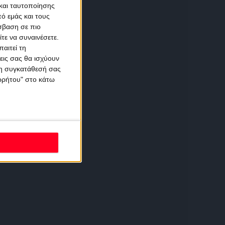
και ταυτοποίησης
ό εμάς και τους
σβαση σε πιο
τε να συναινέσετε.
αιτεί τη
εις σας θα ισχύουν
 τη συγκατάθεσή σας
ορρήτου" στο κάτω