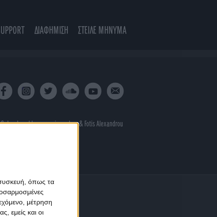
SUPPORT
ΔΙΑΦΗΜΙΣΗ
ΣΤΕΙΛΕ ΜΗΝΥΜΑ
 & developed by
porcupine colors
&
Fotis Alexandrou
 συσκευή, όπως τα
προσαρμοσμένες
ιεχόμενο, μέτρηση
ς, εμείς και οι