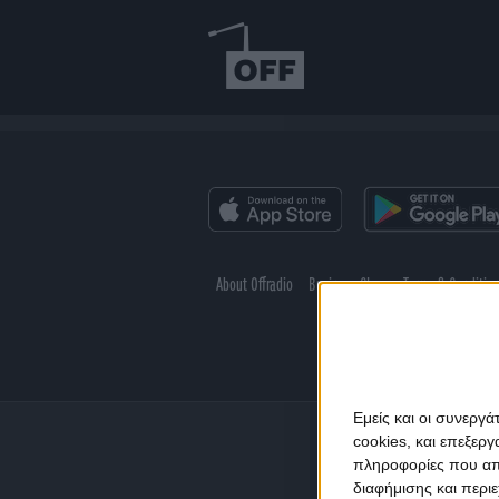
About Offradio
Business Class
Terms & Conditio
Εμείς και οι συνεργ
cookies, και επεξε
πληροφορίες που απο
διαφήμισης και περι