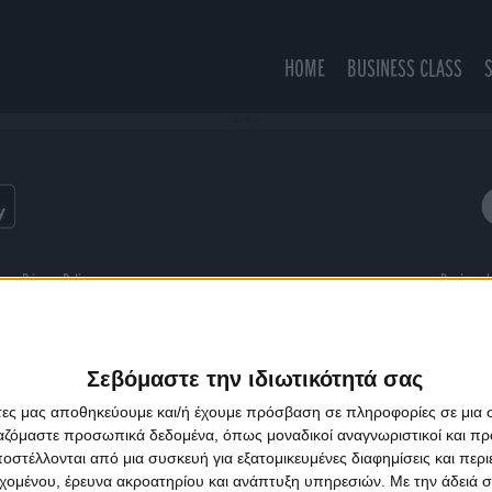
HOME
BUSINESS CLASS
Not Alone
ns
Privacy Policy
Designed
Σεβόμαστε την ιδιωτικότητά σας
άτες μας αποθηκεύουμε και/ή έχουμε πρόσβαση σε πληροφορίες σε μια
ργαζόμαστε προσωπικά δεδομένα, όπως μοναδικοί αναγνωριστικοί και 
στέλλονται από μια συσκευή για εξατομικευμένες διαφημίσεις και περ
εχομένου, έρευνα ακροατηρίου και ανάπτυξη υπηρεσιών.
Με την άδειά σα