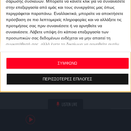
σάρωσης συσκευών. Μπορείτε να κάνετε κλικ για να συναινέσετε
στην επεξεργασία από εμάς και τους συνεργάτες μας όπως
περιγράφεται παραπάνω. Εναλλακτικά, μπορείτε να αποκτήσετε
πρόσβαση σε πιο λεπτομερείς πληροφορίες και να αλλάξετε τις
προτιμήσεις σας πριν συναινέσετε ή να αρνηθείτε να
συναινέσετε.
Λάβετε υπόψη ότι κάποια επεξεργασία των
προσωπικών σας δεδομένων ενδέχεται να μην απαιτεί τη
συγκατάθεσή σας, αλλά έχετε το δικαίωμα να αρνηθείτε αυτήν
την επεξεργασία. Οι προτιμήσεις σας θα ισχύουν μόνο για αυτόν
τον ιστότοπο. Μπορείτε να αλλάξετε τις προτιμήσεις σας ή να
ανακαλέσετε τη συγκατάθεσή σας ανά πάσα στιγμή
ΣΥΜΦΩΝΩ
επιστρέφοντας σε αυτόν τον ιστότοπο και κάνοντας κλικ στο
κουμπί "Απορρήτου" στο κάτω μέρος της ιστοσελίδας.
ΠΕΡΙΣΣΟΤΕΡΕΣ ΕΠΙΛΟΓΕΣ
LISTEN LIVE