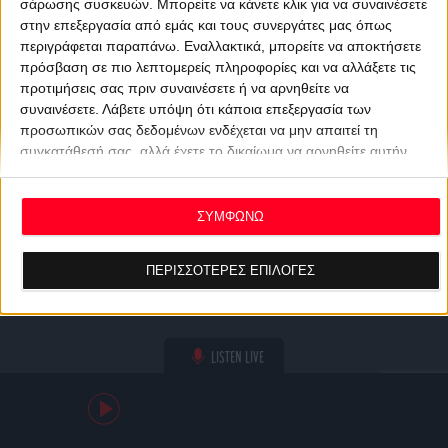
σάρωσης συσκευών. Μπορείτε να κάνετε κλικ για να συναινέσετε
στην επεξεργασία από εμάς και τους συνεργάτες μας όπως
περιγράφεται παραπάνω. Εναλλακτικά, μπορείτε να αποκτήσετε
πρόσβαση σε πιο λεπτομερείς πληροφορίες και να αλλάξετε τις
προτιμήσεις σας πριν συναινέσετε ή να αρνηθείτε να
συναινέσετε.
Λάβετε υπόψη ότι κάποια επεξεργασία των
προσωπικών σας δεδομένων ενδέχεται να μην απαιτεί τη
συγκατάθεσή σας, αλλά έχετε το δικαίωμα να αρνηθείτε αυτήν
την επεξεργασία. Οι προτιμήσεις σας θα ισχύουν μόνο για αυτόν
τον ιστότοπο. Μπορείτε να αλλάξετε τις προτιμήσεις σας ή να
ανακαλέσετε τη συγκατάθεσή σας ανά πάσα στιγμή
ΣΥΜΦΩΝΩ
επιστρέφοντας σε αυτόν τον ιστότοπο και κάνοντας κλικ στο
κουμπί "Απορρήτου" στο κάτω μέρος της ιστοσελίδας.
ΠΕΡΙΣΣΟΤΕΡΕΣ ΕΠΙΛΟΓΕΣ
LISTEN LIVE