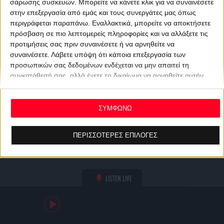
σάρωσης συσκευών. Μπορείτε να κάνετε κλικ για να συναινέσετε
στην επεξεργασία από εμάς και τους συνεργάτες μας όπως
περιγράφεται παραπάνω. Εναλλακτικά, μπορείτε να αποκτήσετε
πρόσβαση σε πιο λεπτομερείς πληροφορίες και να αλλάξετε τις
προτιμήσεις σας πριν συναινέσετε ή να αρνηθείτε να
συναινέσετε.
Λάβετε υπόψη ότι κάποια επεξεργασία των
προσωπικών σας δεδομένων ενδέχεται να μην απαιτεί τη
συγκατάθεσή σας, αλλά έχετε το δικαίωμα να αρνηθείτε αυτήν
την επεξεργασία. Οι προτιμήσεις σας θα ισχύουν μόνο για αυτόν
τον ιστότοπο. Μπορείτε να αλλάξετε τις προτιμήσεις σας ή να
ανακαλέσετε τη συγκατάθεσή σας ανά πάσα στιγμή
ΣΥΜΦΩΝΩ
επιστρέφοντας σε αυτόν τον ιστότοπο και κάνοντας κλικ στο
κουμπί "Απορρήτου" στο κάτω μέρος της ιστοσελίδας.
ΠΕΡΙΣΣΟΤΕΡΕΣ ΕΠΙΛΟΓΕΣ
LISTEN LIVE