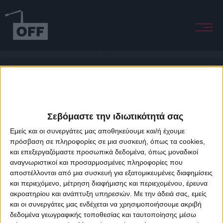
Oh How I Cry
Σεβόμαστε την ιδιωτικότητά σας
Εμείς και οι συνεργάτες μας αποθηκεύουμε και/ή έχουμε
πρόσβαση σε πληροφορίες σε μια συσκευή, όπως τα cookies,
και επεξεργαζόμαστε προσωπικά δεδομένα, όπως μοναδικοί
About Offradio
Business Class
Terms & Conditions
Privacy Policy
αναγνωριστικοί και προσαρμοσμένες πληροφορίες που
Designed & developed by
porcupine colors
&
Fotis Alexandrou
αποστέλλονται από μια συσκευή για εξατομικευμένες διαφημίσεις
και περιεχόμενο, μέτρηση διαφήμισης και περιεχομένου, έρευνα
ακροατηρίου και ανάπτυξη υπηρεσιών.
Με την άδειά σας, εμείς
και οι συνεργάτες μας ενδέχεται να χρησιμοποιήσουμε ακριβή
δεδομένα γεωγραφικής τοποθεσίας και ταυτοποίησης μέσω