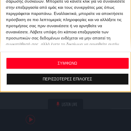
σάρωσης συσκευών. Μπορείτε να κάνετε κλικ για να συναινέσετε
στην επεξεργασία από εμάς και τους συνεργάτες μας όπως
περιγράφεται παραπάνω. Εναλλακτικά, μπορείτε να αποκτήσετε
πρόσβαση σε πιο λεπτομερείς πληροφορίες και να αλλάξετε τις
προτιμήσεις σας πριν συναινέσετε ή να αρνηθείτε να
συναινέσετε.
Λάβετε υπόψη ότι κάποια επεξεργασία των
προσωπικών σας δεδομένων ενδέχεται να μην απαιτεί τη
συγκατάθεσή σας, αλλά έχετε το δικαίωμα να αρνηθείτε αυτήν
την επεξεργασία. Οι προτιμήσεις σας θα ισχύουν μόνο για αυτόν
τον ιστότοπο. Μπορείτε να αλλάξετε τις προτιμήσεις σας ή να
ανακαλέσετε τη συγκατάθεσή σας ανά πάσα στιγμή
ΣΥΜΦΩΝΩ
επιστρέφοντας σε αυτόν τον ιστότοπο και κάνοντας κλικ στο
κουμπί "Απορρήτου" στο κάτω μέρος της ιστοσελίδας.
ΠΕΡΙΣΣΟΤΕΡΕΣ ΕΠΙΛΟΓΕΣ
LISTEN LIVE