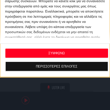
σάρωσης συσκευών. Μπορείτε να κάνετε κλικ για να συναινέσετε
στην επεξεργασία από εμάς και τους συνεργάτες μας όπως
περιγράφεται παραπάνω. Εναλλακτικά, μπορείτε να αποκτήσετε
πρόσβαση σε πιο λεπτομερείς πληροφορίες και να αλλάξετε τις
προτιμήσεις σας πριν συναινέσετε ή να αρνηθείτε να
συναινέσετε.
Λάβετε υπόψη ότι κάποια επεξεργασία των
προσωπικών σας δεδομένων ενδέχεται να μην απαιτεί τη
συγκατάθεσή σας, αλλά έχετε το δικαίωμα να αρνηθείτε αυτήν
την επεξεργασία. Οι προτιμήσεις σας θα ισχύουν μόνο για αυτόν
τον ιστότοπο. Μπορείτε να αλλάξετε τις προτιμήσεις σας ή να
ανακαλέσετε τη συγκατάθεσή σας ανά πάσα στιγμή
ΣΥΜΦΩΝΩ
επιστρέφοντας σε αυτόν τον ιστότοπο και κάνοντας κλικ στο
κουμπί "Απορρήτου" στο κάτω μέρος της ιστοσελίδας.
ΠΕΡΙΣΣΟΤΕΡΕΣ ΕΠΙΛΟΓΕΣ
LISTEN LIVE