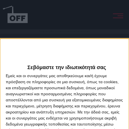
Orange County (feat. Bizarrap, Kara Jackson and Anoushka Shankar)
Σεβόμαστε την ιδιωτικότητά σας
Εμείς και οι συνεργάτες μας αποθηκεύουμε και/ή έχουμε
πρόσβαση σε πληροφορίες σε μια συσκευή, όπως τα cookies,
και επεξεργαζόμαστε προσωπικά δεδομένα, όπως μοναδικοί
About Offradio
Business Class
Terms & Conditions
Privacy Policy
αναγνωριστικοί και προσαρμοσμένες πληροφορίες που
Designed & developed by
porcupine colors
&
Fotis Alexandrou
αποστέλλονται από μια συσκευή για εξατομικευμένες διαφημίσεις
και περιεχόμενο, μέτρηση διαφήμισης και περιεχομένου, έρευνα
ακροατηρίου και ανάπτυξη υπηρεσιών.
Με την άδειά σας, εμείς
και οι συνεργάτες μας ενδέχεται να χρησιμοποιήσουμε ακριβή
δεδομένα γεωγραφικής τοποθεσίας και ταυτοποίησης μέσω