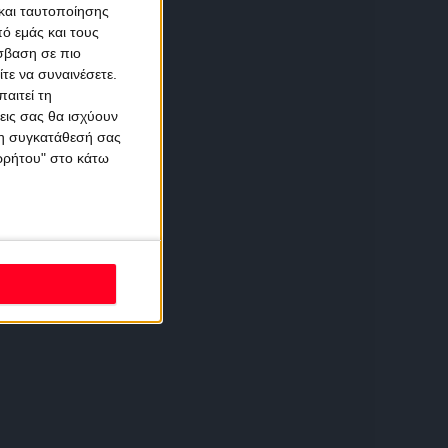
και ταυτοποίησης
ό εμάς και τους
σβαση σε πιο
τε να συναινέσετε.
αιτεί τη
εις σας θα ισχύουν
 τη συγκατάθεσή σας
ορρήτου" στο κάτω