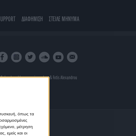
SUPPORT
ΔΙΑΦΗΜΙΣΗ
ΣΤΕΙΛΕ ΜΗΝΥΜΑ
 & developed by
porcupine colors
&
Fotis Alexandrou
 συσκευή, όπως τα
προσαρμοσμένες
ιεχόμενο, μέτρηση
ς, εμείς και οι