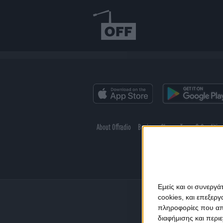
About Offradio
Business Class
Terms & Conditio
Εμείς και οι συνεργ
cookies, και επεξε
πληροφορίες που απο
διαφήμισης και περι