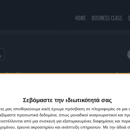
HOME
BUSINESS CLASS
Out of Time
ns
Privacy Policy
Designed
Σεβόμαστε την ιδιωτικότητά σας
άτες μας αποθηκεύουμε και/ή έχουμε πρόσβαση σε πληροφορίες σε μια
ργαζόμαστε προσωπικά δεδομένα, όπως μοναδικοί αναγνωριστικοί και 
στέλλονται από μια συσκευή για εξατομικευμένες διαφημίσεις και περ
εχομένου, έρευνα ακροατηρίου και ανάπτυξη υπηρεσιών.
Με την άδειά σα