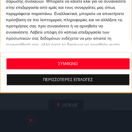
σάρωσης συσκευών. Μπορείτε να κάνετε κλικ για να συναινέσετε
στην επεξεργασία από εμάς και τους συνεργάτες μας όπως
περιγράφεται παραπάνω. Εναλλακτικά, μπορείτε να αποκτήσετε
πρόσβαση σε πιο λεπτομερείς πληροφορίες και να αλλάξετε τις
προτιμήσεις σας πριν συναινέσετε ή να αρνηθείτε να
συναινέσετε.
Λάβετε υπόψη ότι κάποια επεξεργασία των
προσωπικών σας δεδομένων ενδέχεται να μην απαιτεί τη
συγκατάθεσή σας, αλλά έχετε το δικαίωμα να αρνηθείτε αυτήν
την επεξεργασία. Οι προτιμήσεις σας θα ισχύουν μόνο για αυτόν
τον ιστότοπο. Μπορείτε να αλλάξετε τις προτιμήσεις σας ή να
ανακαλέσετε τη συγκατάθεσή σας ανά πάσα στιγμή
ΣΥΜΦΩΝΩ
επιστρέφοντας σε αυτόν τον ιστότοπο και κάνοντας κλικ στο
κουμπί "Απορρήτου" στο κάτω μέρος της ιστοσελίδας.
ΠΕΡΙΣΣΟΤΕΡΕΣ ΕΠΙΛΟΓΕΣ
LISTEN LIVE