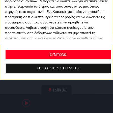
σάρωσης συσκευών. Μπορείτε να κάνετε κλικ για να συναινέσετε
στην επεξεργασία από εμάς και τους συνεργάτες μας όπως
περιγράφεται παραπάνω. Εναλλακτικά, μπορείτε να αποκτήσετε
πρόσβαση σε πιο λεπτομερείς πληροφορίες και να αλλάξετε τις
προτιμήσεις σας πριν συναινέσετε ή να αρνηθείτε να
συναινέσετε.
Λάβετε υπόψη ότι κάποια επεξεργασία των
προσωπικών σας δεδομένων ενδέχεται να μην απαιτεί τη
συγκατάθεσή σας, αλλά έχετε το δικαίωμα να αρνηθείτε αυτήν
την επεξεργασία. Οι προτιμήσεις σας θα ισχύουν μόνο για αυτόν
τον ιστότοπο. Μπορείτε να αλλάξετε τις προτιμήσεις σας ή να
ανακαλέσετε τη συγκατάθεσή σας ανά πάσα στιγμή
ΣΥΜΦΩΝΩ
επιστρέφοντας σε αυτόν τον ιστότοπο και κάνοντας κλικ στο
κουμπί "Απορρήτου" στο κάτω μέρος της ιστοσελίδας.
ΠΕΡΙΣΣΟΤΕΡΕΣ ΕΠΙΛΟΓΕΣ
LISTEN LIVE