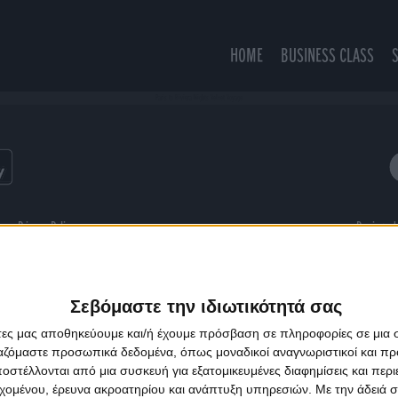
HOME
BUSINESS CLASS
Paris to Riviera Nights Velvet Voyage
ns
Privacy Policy
Designed
Σεβόμαστε την ιδιωτικότητά σας
άτες μας αποθηκεύουμε και/ή έχουμε πρόσβαση σε πληροφορίες σε μια
ργαζόμαστε προσωπικά δεδομένα, όπως μοναδικοί αναγνωριστικοί και 
στέλλονται από μια συσκευή για εξατομικευμένες διαφημίσεις και περ
εχομένου, έρευνα ακροατηρίου και ανάπτυξη υπηρεσιών.
Με την άδειά σα