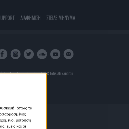
SUPPORT
ΔΙΑΦΗΜΙΣΗ
ΣΤΕΙΛΕ ΜΗΝΥΜΑ
 & developed by
porcupine colors
&
Fotis Alexandrou
 συσκευή, όπως τα
προσαρμοσμένες
ιεχόμενο, μέτρηση
ς, εμείς και οι