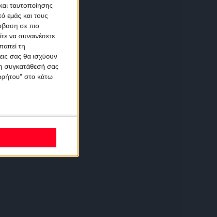
και ταυτοποίησης
ό εμάς και τους
σβαση σε πιο
τε να συναινέσετε.
αιτεί τη
εις σας θα ισχύουν
 τη συγκατάθεσή σας
ορρήτου" στο κάτω