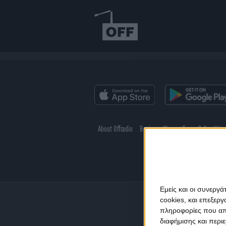
About Offradio
Business Class
Terms & Conditio
Εμείς και οι συνεργ
cookies, και επεξε
πληροφορίες που απο
διαφήμισης και περι