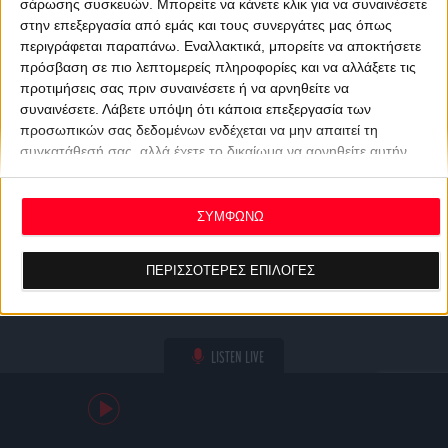
σάρωσης συσκευών. Μπορείτε να κάνετε κλικ για να συναινέσετε
στην επεξεργασία από εμάς και τους συνεργάτες μας όπως
περιγράφεται παραπάνω. Εναλλακτικά, μπορείτε να αποκτήσετε
πρόσβαση σε πιο λεπτομερείς πληροφορίες και να αλλάξετε τις
προτιμήσεις σας πριν συναινέσετε ή να αρνηθείτε να
συναινέσετε.
Λάβετε υπόψη ότι κάποια επεξεργασία των
προσωπικών σας δεδομένων ενδέχεται να μην απαιτεί τη
συγκατάθεσή σας, αλλά έχετε το δικαίωμα να αρνηθείτε αυτήν
την επεξεργασία. Οι προτιμήσεις σας θα ισχύουν μόνο για αυτόν
τον ιστότοπο. Μπορείτε να αλλάξετε τις προτιμήσεις σας ή να
ανακαλέσετε τη συγκατάθεσή σας ανά πάσα στιγμή
ΣΥΜΦΩΝΩ
επιστρέφοντας σε αυτόν τον ιστότοπο και κάνοντας κλικ στο
κουμπί "Απορρήτου" στο κάτω μέρος της ιστοσελίδας.
ΠΕΡΙΣΣΟΤΕΡΕΣ ΕΠΙΛΟΓΕΣ
LISTEN LIVE