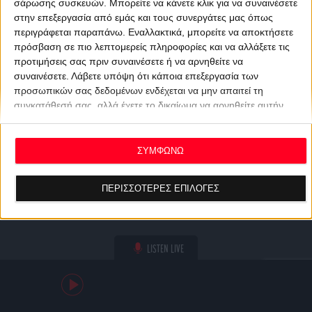
σάρωσης συσκευών. Μπορείτε να κάνετε κλικ για να συναινέσετε
στην επεξεργασία από εμάς και τους συνεργάτες μας όπως
περιγράφεται παραπάνω. Εναλλακτικά, μπορείτε να αποκτήσετε
πρόσβαση σε πιο λεπτομερείς πληροφορίες και να αλλάξετε τις
προτιμήσεις σας πριν συναινέσετε ή να αρνηθείτε να
συναινέσετε.
Λάβετε υπόψη ότι κάποια επεξεργασία των
προσωπικών σας δεδομένων ενδέχεται να μην απαιτεί τη
συγκατάθεσή σας, αλλά έχετε το δικαίωμα να αρνηθείτε αυτήν
την επεξεργασία. Οι προτιμήσεις σας θα ισχύουν μόνο για αυτόν
τον ιστότοπο. Μπορείτε να αλλάξετε τις προτιμήσεις σας ή να
ανακαλέσετε τη συγκατάθεσή σας ανά πάσα στιγμή
ΣΥΜΦΩΝΩ
επιστρέφοντας σε αυτόν τον ιστότοπο και κάνοντας κλικ στο
κουμπί "Απορρήτου" στο κάτω μέρος της ιστοσελίδας.
ΠΕΡΙΣΣΟΤΕΡΕΣ ΕΠΙΛΟΓΕΣ
LISTEN LIVE