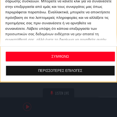
σάρωσης συσκευών. Μπορείτε να κάνετε κλικ για να συναινέσετε
στην επεξεργασία από εμάς και τους συνεργάτες μας όπως
περιγράφεται παραπάνω. Εναλλακτικά, μπορείτε να αποκτήσετε
πρόσβαση σε πιο λεπτομερείς πληροφορίες και να αλλάξετε τις
προτιμήσεις σας πριν συναινέσετε ή να αρνηθείτε να
συναινέσετε.
Λάβετε υπόψη ότι κάποια επεξεργασία των
προσωπικών σας δεδομένων ενδέχεται να μην απαιτεί τη
συγκατάθεσή σας, αλλά έχετε το δικαίωμα να αρνηθείτε αυτήν
την επεξεργασία. Οι προτιμήσεις σας θα ισχύουν μόνο για αυτόν
τον ιστότοπο. Μπορείτε να αλλάξετε τις προτιμήσεις σας ή να
ανακαλέσετε τη συγκατάθεσή σας ανά πάσα στιγμή
ΣΥΜΦΩΝΩ
επιστρέφοντας σε αυτόν τον ιστότοπο και κάνοντας κλικ στο
κουμπί "Απορρήτου" στο κάτω μέρος της ιστοσελίδας.
ΠΕΡΙΣΣΟΤΕΡΕΣ ΕΠΙΛΟΓΕΣ
LISTEN LIVE