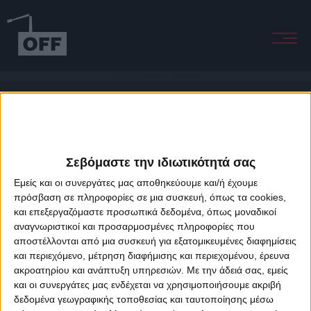
Purple Rain / Million Reasons - Minimal Remix
Σεβόμαστε την ιδιωτικότητά σας
Εμείς και οι συνεργάτες μας αποθηκεύουμε και/ή έχουμε
πρόσβαση σε πληροφορίες σε μια συσκευή, όπως τα cookies,
και επεξεργαζόμαστε προσωπικά δεδομένα, όπως μοναδικοί
About Offradio
Business Class
Terms & Conditions
Privacy Policy
αναγνωριστικοί και προσαρμοσμένες πληροφορίες που
Designed & developed by
porcupine colors
&
Fotis Alexandrou
αποστέλλονται από μια συσκευή για εξατομικευμένες διαφημίσεις
και περιεχόμενο, μέτρηση διαφήμισης και περιεχομένου, έρευνα
ακροατηρίου και ανάπτυξη υπηρεσιών.
Με την άδειά σας, εμείς
και οι συνεργάτες μας ενδέχεται να χρησιμοποιήσουμε ακριβή
δεδομένα γεωγραφικής τοποθεσίας και ταυτοποίησης μέσω