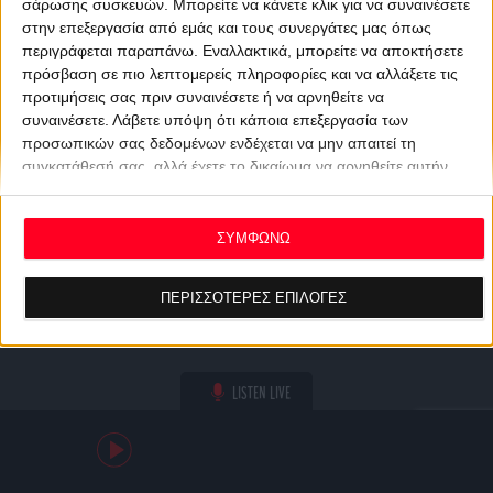
σάρωσης συσκευών. Μπορείτε να κάνετε κλικ για να συναινέσετε
στην επεξεργασία από εμάς και τους συνεργάτες μας όπως
περιγράφεται παραπάνω. Εναλλακτικά, μπορείτε να αποκτήσετε
πρόσβαση σε πιο λεπτομερείς πληροφορίες και να αλλάξετε τις
προτιμήσεις σας πριν συναινέσετε ή να αρνηθείτε να
συναινέσετε.
Λάβετε υπόψη ότι κάποια επεξεργασία των
προσωπικών σας δεδομένων ενδέχεται να μην απαιτεί τη
συγκατάθεσή σας, αλλά έχετε το δικαίωμα να αρνηθείτε αυτήν
την επεξεργασία. Οι προτιμήσεις σας θα ισχύουν μόνο για αυτόν
τον ιστότοπο. Μπορείτε να αλλάξετε τις προτιμήσεις σας ή να
ανακαλέσετε τη συγκατάθεσή σας ανά πάσα στιγμή
ΣΥΜΦΩΝΩ
επιστρέφοντας σε αυτόν τον ιστότοπο και κάνοντας κλικ στο
κουμπί "Απορρήτου" στο κάτω μέρος της ιστοσελίδας.
ΠΕΡΙΣΣΟΤΕΡΕΣ ΕΠΙΛΟΓΕΣ
LISTEN LIVE