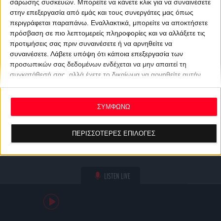
σάρωσης συσκευών. Μπορείτε να κάνετε κλικ για να συναινέσετε
στην επεξεργασία από εμάς και τους συνεργάτες μας όπως
περιγράφεται παραπάνω. Εναλλακτικά, μπορείτε να αποκτήσετε
πρόσβαση σε πιο λεπτομερείς πληροφορίες και να αλλάξετε τις
προτιμήσεις σας πριν συναινέσετε ή να αρνηθείτε να
συναινέσετε.
Λάβετε υπόψη ότι κάποια επεξεργασία των
προσωπικών σας δεδομένων ενδέχεται να μην απαιτεί τη
συγκατάθεσή σας, αλλά έχετε το δικαίωμα να αρνηθείτε αυτήν
την επεξεργασία. Οι προτιμήσεις σας θα ισχύουν μόνο για αυτόν
τον ιστότοπο. Μπορείτε να αλλάξετε τις προτιμήσεις σας ή να
ανακαλέσετε τη συγκατάθεσή σας ανά πάσα στιγμή
ΣΥΜΦΩΝΩ
επιστρέφοντας σε αυτόν τον ιστότοπο και κάνοντας κλικ στο
κουμπί "Απορρήτου" στο κάτω μέρος της ιστοσελίδας.
ΠΕΡΙΣΣΟΤΕΡΕΣ ΕΠΙΛΟΓΕΣ
LISTEN LIVE