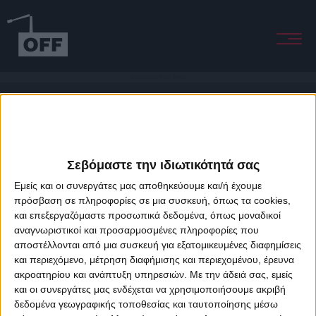
Quattro (Gotan Project Remix)
Σεβόμαστε την ιδιωτικότητά σας
Εμείς και οι συνεργάτες μας αποθηκεύουμε και/ή έχουμε
πρόσβαση σε πληροφορίες σε μια συσκευή, όπως τα cookies,
και επεξεργαζόμαστε προσωπικά δεδομένα, όπως μοναδικοί
About Offradio
Business Class
Terms & Conditions
Privacy Policy
αναγνωριστικοί και προσαρμοσμένες πληροφορίες που
Designed & developed by
porcupine colors
&
Fotis Alexandrou
αποστέλλονται από μια συσκευή για εξατομικευμένες διαφημίσεις
και περιεχόμενο, μέτρηση διαφήμισης και περιεχομένου, έρευνα
ακροατηρίου και ανάπτυξη υπηρεσιών.
Με την άδειά σας, εμείς
και οι συνεργάτες μας ενδέχεται να χρησιμοποιήσουμε ακριβή
δεδομένα γεωγραφικής τοποθεσίας και ταυτοποίησης μέσω