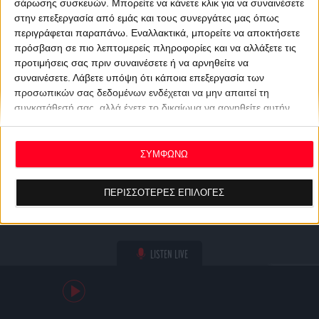
σάρωσης συσκευών. Μπορείτε να κάνετε κλικ για να συναινέσετε
στην επεξεργασία από εμάς και τους συνεργάτες μας όπως
περιγράφεται παραπάνω. Εναλλακτικά, μπορείτε να αποκτήσετε
πρόσβαση σε πιο λεπτομερείς πληροφορίες και να αλλάξετε τις
προτιμήσεις σας πριν συναινέσετε ή να αρνηθείτε να
συναινέσετε.
Λάβετε υπόψη ότι κάποια επεξεργασία των
προσωπικών σας δεδομένων ενδέχεται να μην απαιτεί τη
συγκατάθεσή σας, αλλά έχετε το δικαίωμα να αρνηθείτε αυτήν
την επεξεργασία. Οι προτιμήσεις σας θα ισχύουν μόνο για αυτόν
τον ιστότοπο. Μπορείτε να αλλάξετε τις προτιμήσεις σας ή να
ανακαλέσετε τη συγκατάθεσή σας ανά πάσα στιγμή
ΣΥΜΦΩΝΩ
επιστρέφοντας σε αυτόν τον ιστότοπο και κάνοντας κλικ στο
κουμπί "Απορρήτου" στο κάτω μέρος της ιστοσελίδας.
ΠΕΡΙΣΣΟΤΕΡΕΣ ΕΠΙΛΟΓΕΣ
LISTEN LIVE