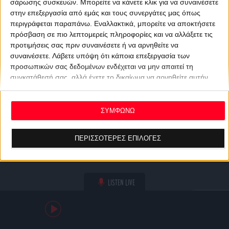
σάρωσης συσκευών. Μπορείτε να κάνετε κλικ για να συναινέσετε
στην επεξεργασία από εμάς και τους συνεργάτες μας όπως
περιγράφεται παραπάνω. Εναλλακτικά, μπορείτε να αποκτήσετε
πρόσβαση σε πιο λεπτομερείς πληροφορίες και να αλλάξετε τις
προτιμήσεις σας πριν συναινέσετε ή να αρνηθείτε να
συναινέσετε.
Λάβετε υπόψη ότι κάποια επεξεργασία των
προσωπικών σας δεδομένων ενδέχεται να μην απαιτεί τη
συγκατάθεσή σας, αλλά έχετε το δικαίωμα να αρνηθείτε αυτήν
την επεξεργασία. Οι προτιμήσεις σας θα ισχύουν μόνο για αυτόν
τον ιστότοπο. Μπορείτε να αλλάξετε τις προτιμήσεις σας ή να
ανακαλέσετε τη συγκατάθεσή σας ανά πάσα στιγμή
ΣΥΜΦΩΝΩ
επιστρέφοντας σε αυτόν τον ιστότοπο και κάνοντας κλικ στο
κουμπί "Απορρήτου" στο κάτω μέρος της ιστοσελίδας.
ΠΕΡΙΣΣΟΤΕΡΕΣ ΕΠΙΛΟΓΕΣ
LISTEN LIVE