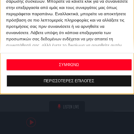
σάρωσης συσκευών. Μπορείτε να κάνετε κλικ για να συναινέσετε
στην επεξεργασία από εμάς και τους συνεργάτες μας όπως
περιγράφεται παραπάνω. Εναλλακτικά, μπορείτε να αποκτήσετε
πρόσβαση σε πιο λεπτομερείς πληροφορίες και να αλλάξετε τις
προτιμήσεις σας πριν συναινέσετε ή να αρνηθείτε να
συναινέσετε.
Λάβετε υπόψη ότι κάποια επεξεργασία των
προσωπικών σας δεδομένων ενδέχεται να μην απαιτεί τη
συγκατάθεσή σας, αλλά έχετε το δικαίωμα να αρνηθείτε αυτήν
την επεξεργασία. Οι προτιμήσεις σας θα ισχύουν μόνο για αυτόν
τον ιστότοπο. Μπορείτε να αλλάξετε τις προτιμήσεις σας ή να
ανακαλέσετε τη συγκατάθεσή σας ανά πάσα στιγμή
ΣΥΜΦΩΝΩ
επιστρέφοντας σε αυτόν τον ιστότοπο και κάνοντας κλικ στο
κουμπί "Απορρήτου" στο κάτω μέρος της ιστοσελίδας.
ΠΕΡΙΣΣΟΤΕΡΕΣ ΕΠΙΛΟΓΕΣ
LISTEN LIVE