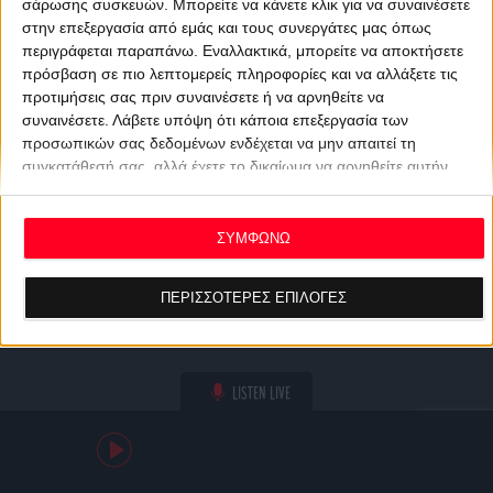
σάρωσης συσκευών. Μπορείτε να κάνετε κλικ για να συναινέσετε
στην επεξεργασία από εμάς και τους συνεργάτες μας όπως
περιγράφεται παραπάνω. Εναλλακτικά, μπορείτε να αποκτήσετε
πρόσβαση σε πιο λεπτομερείς πληροφορίες και να αλλάξετε τις
προτιμήσεις σας πριν συναινέσετε ή να αρνηθείτε να
συναινέσετε.
Λάβετε υπόψη ότι κάποια επεξεργασία των
προσωπικών σας δεδομένων ενδέχεται να μην απαιτεί τη
συγκατάθεσή σας, αλλά έχετε το δικαίωμα να αρνηθείτε αυτήν
την επεξεργασία. Οι προτιμήσεις σας θα ισχύουν μόνο για αυτόν
τον ιστότοπο. Μπορείτε να αλλάξετε τις προτιμήσεις σας ή να
ανακαλέσετε τη συγκατάθεσή σας ανά πάσα στιγμή
ΣΥΜΦΩΝΩ
επιστρέφοντας σε αυτόν τον ιστότοπο και κάνοντας κλικ στο
κουμπί "Απορρήτου" στο κάτω μέρος της ιστοσελίδας.
ΠΕΡΙΣΣΟΤΕΡΕΣ ΕΠΙΛΟΓΕΣ
LISTEN LIVE