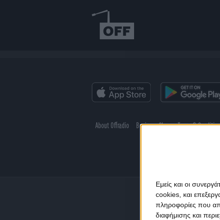
About Offradio
Business Class
Terms & Conditio
Εμείς και οι συνεργ
cookies, και επεξε
πληροφορίες που απο
διαφήμισης και περι