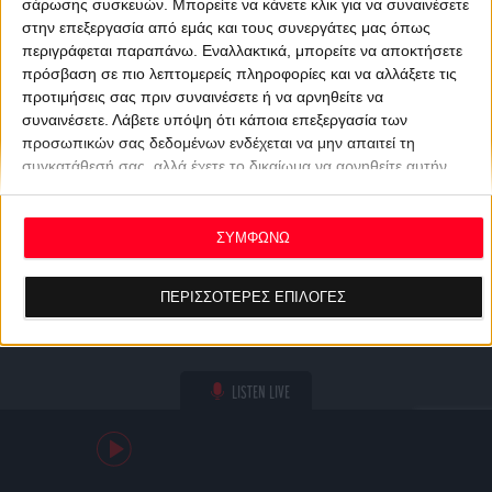
σάρωσης συσκευών. Μπορείτε να κάνετε κλικ για να συναινέσετε
στην επεξεργασία από εμάς και τους συνεργάτες μας όπως
περιγράφεται παραπάνω. Εναλλακτικά, μπορείτε να αποκτήσετε
πρόσβαση σε πιο λεπτομερείς πληροφορίες και να αλλάξετε τις
προτιμήσεις σας πριν συναινέσετε ή να αρνηθείτε να
συναινέσετε.
Λάβετε υπόψη ότι κάποια επεξεργασία των
προσωπικών σας δεδομένων ενδέχεται να μην απαιτεί τη
συγκατάθεσή σας, αλλά έχετε το δικαίωμα να αρνηθείτε αυτήν
την επεξεργασία. Οι προτιμήσεις σας θα ισχύουν μόνο για αυτόν
τον ιστότοπο. Μπορείτε να αλλάξετε τις προτιμήσεις σας ή να
ανακαλέσετε τη συγκατάθεσή σας ανά πάσα στιγμή
ΣΥΜΦΩΝΩ
επιστρέφοντας σε αυτόν τον ιστότοπο και κάνοντας κλικ στο
κουμπί "Απορρήτου" στο κάτω μέρος της ιστοσελίδας.
ΠΕΡΙΣΣΟΤΕΡΕΣ ΕΠΙΛΟΓΕΣ
LISTEN LIVE