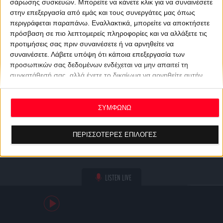
σάρωσης συσκευών. Μπορείτε να κάνετε κλικ για να συναινέσετε
στην επεξεργασία από εμάς και τους συνεργάτες μας όπως
περιγράφεται παραπάνω. Εναλλακτικά, μπορείτε να αποκτήσετε
πρόσβαση σε πιο λεπτομερείς πληροφορίες και να αλλάξετε τις
προτιμήσεις σας πριν συναινέσετε ή να αρνηθείτε να
συναινέσετε.
Λάβετε υπόψη ότι κάποια επεξεργασία των
προσωπικών σας δεδομένων ενδέχεται να μην απαιτεί τη
συγκατάθεσή σας, αλλά έχετε το δικαίωμα να αρνηθείτε αυτήν
την επεξεργασία. Οι προτιμήσεις σας θα ισχύουν μόνο για αυτόν
τον ιστότοπο. Μπορείτε να αλλάξετε τις προτιμήσεις σας ή να
ανακαλέσετε τη συγκατάθεσή σας ανά πάσα στιγμή
ΣΥΜΦΩΝΩ
επιστρέφοντας σε αυτόν τον ιστότοπο και κάνοντας κλικ στο
κουμπί "Απορρήτου" στο κάτω μέρος της ιστοσελίδας.
ΠΕΡΙΣΣΟΤΕΡΕΣ ΕΠΙΛΟΓΕΣ
LISTEN LIVE