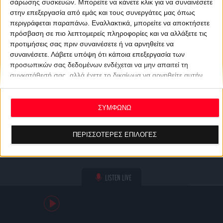
σάρωσης συσκευών. Μπορείτε να κάνετε κλικ για να συναινέσετε
στην επεξεργασία από εμάς και τους συνεργάτες μας όπως
περιγράφεται παραπάνω. Εναλλακτικά, μπορείτε να αποκτήσετε
πρόσβαση σε πιο λεπτομερείς πληροφορίες και να αλλάξετε τις
προτιμήσεις σας πριν συναινέσετε ή να αρνηθείτε να
συναινέσετε.
Λάβετε υπόψη ότι κάποια επεξεργασία των
προσωπικών σας δεδομένων ενδέχεται να μην απαιτεί τη
συγκατάθεσή σας, αλλά έχετε το δικαίωμα να αρνηθείτε αυτήν
την επεξεργασία. Οι προτιμήσεις σας θα ισχύουν μόνο για αυτόν
τον ιστότοπο. Μπορείτε να αλλάξετε τις προτιμήσεις σας ή να
ανακαλέσετε τη συγκατάθεσή σας ανά πάσα στιγμή
ΣΥΜΦΩΝΩ
επιστρέφοντας σε αυτόν τον ιστότοπο και κάνοντας κλικ στο
κουμπί "Απορρήτου" στο κάτω μέρος της ιστοσελίδας.
ΠΕΡΙΣΣΟΤΕΡΕΣ ΕΠΙΛΟΓΕΣ
LISTEN LIVE