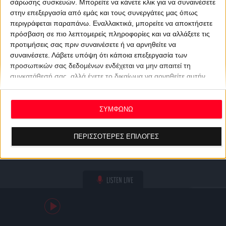
σάρωσης συσκευών. Μπορείτε να κάνετε κλικ για να συναινέσετε
στην επεξεργασία από εμάς και τους συνεργάτες μας όπως
περιγράφεται παραπάνω. Εναλλακτικά, μπορείτε να αποκτήσετε
πρόσβαση σε πιο λεπτομερείς πληροφορίες και να αλλάξετε τις
προτιμήσεις σας πριν συναινέσετε ή να αρνηθείτε να
συναινέσετε.
Λάβετε υπόψη ότι κάποια επεξεργασία των
προσωπικών σας δεδομένων ενδέχεται να μην απαιτεί τη
συγκατάθεσή σας, αλλά έχετε το δικαίωμα να αρνηθείτε αυτήν
την επεξεργασία. Οι προτιμήσεις σας θα ισχύουν μόνο για αυτόν
τον ιστότοπο. Μπορείτε να αλλάξετε τις προτιμήσεις σας ή να
ανακαλέσετε τη συγκατάθεσή σας ανά πάσα στιγμή
ΣΥΜΦΩΝΩ
επιστρέφοντας σε αυτόν τον ιστότοπο και κάνοντας κλικ στο
κουμπί "Απορρήτου" στο κάτω μέρος της ιστοσελίδας.
ΠΕΡΙΣΣΟΤΕΡΕΣ ΕΠΙΛΟΓΕΣ
LISTEN LIVE