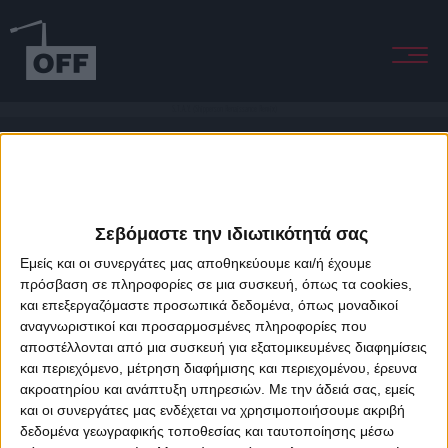
S.T.A.Y. (Shipperson Renaissance Remix)
Σεβόμαστε την ιδιωτικότητά σας
Εμείς και οι συνεργάτες μας αποθηκεύουμε και/ή έχουμε
πρόσβαση σε πληροφορίες σε μια συσκευή, όπως τα cookies,
και επεξεργαζόμαστε προσωπικά δεδομένα, όπως μοναδικοί
About Offradio
Business Class
Terms & Conditions
Privacy Policy
αναγνωριστικοί και προσαρμοσμένες πληροφορίες που
Designed & developed by
porcupine colors
&
Fotis Alexandrou
αποστέλλονται από μια συσκευή για εξατομικευμένες διαφημίσεις
και περιεχόμενο, μέτρηση διαφήμισης και περιεχομένου, έρευνα
ακροατηρίου και ανάπτυξη υπηρεσιών.
Με την άδειά σας, εμείς
και οι συνεργάτες μας ενδέχεται να χρησιμοποιήσουμε ακριβή
δεδομένα γεωγραφικής τοποθεσίας και ταυτοποίησης μέσω