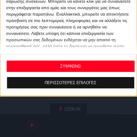
σάρωσης συσκευών. Μπορείτε να κάνετε κλικ για να συναινέσετε
στην επεξεργασία από εμάς και τους συνεργάτες μας όπως
περιγράφεται παραπάνω. Εναλλακτικά, μπορείτε να αποκτήσετε
πρόσβαση σε πιο λεπτομερείς πληροφορίες και να αλλάξετε τις
προτιμήσεις σας πριν συναινέσετε ή να αρνηθείτε να
συναινέσετε.
Λάβετε υπόψη ότι κάποια επεξεργασία των
προσωπικών σας δεδομένων ενδέχεται να μην απαιτεί τη
συγκατάθεσή σας, αλλά έχετε το δικαίωμα να αρνηθείτε αυτήν
την επεξεργασία. Οι προτιμήσεις σας θα ισχύουν μόνο για αυτόν
τον ιστότοπο. Μπορείτε να αλλάξετε τις προτιμήσεις σας ή να
ανακαλέσετε τη συγκατάθεσή σας ανά πάσα στιγμή
ΣΥΜΦΩΝΩ
επιστρέφοντας σε αυτόν τον ιστότοπο και κάνοντας κλικ στο
κουμπί "Απορρήτου" στο κάτω μέρος της ιστοσελίδας.
ΠΕΡΙΣΣΟΤΕΡΕΣ ΕΠΙΛΟΓΕΣ
LISTEN LIVE