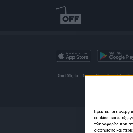
About Offradio
Business Class
Terms & Conditio
Εμείς και οι συνεργ
cookies, και επεξε
πληροφορίες που απο
διαφήμισης και περι