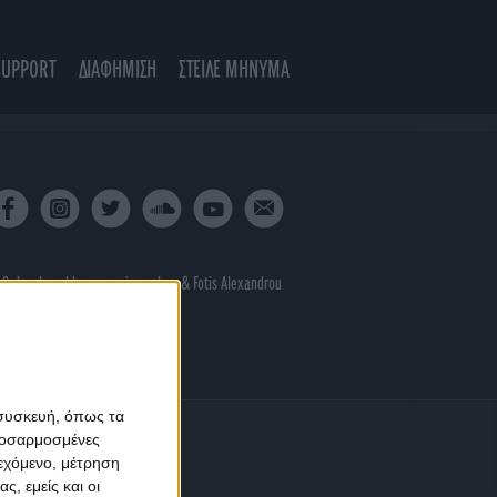
SUPPORT
ΔΙΑΦΗΜΙΣΗ
ΣΤΕΙΛΕ ΜΗΝΥΜΑ
 & developed by
porcupine colors
&
Fotis Alexandrou
 συσκευή, όπως τα
προσαρμοσμένες
ιεχόμενο, μέτρηση
ς, εμείς και οι