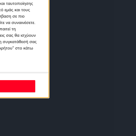
και ταυτοποίησης
ό εμάς και τους
σβαση σε πιο
τε να συναινέσετε.
αιτεί τη
εις σας θα ισχύουν
 τη συγκατάθεσή σας
ορρήτου" στο κάτω