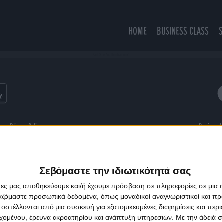
HOME
BUSINESS CLASS
Sail (Rae And Christian mix)
ns
Privacy Policy
Designed
Σεβόμαστε την ιδιωτικότητά σας
άτες μας αποθηκεύουμε και/ή έχουμε πρόσβαση σε πληροφορίες σε μια
ργαζόμαστε προσωπικά δεδομένα, όπως μοναδικοί αναγνωριστικοί και 
στέλλονται από μια συσκευή για εξατομικευμένες διαφημίσεις και περ
εχομένου, έρευνα ακροατηρίου και ανάπτυξη υπηρεσιών.
Με την άδειά σα