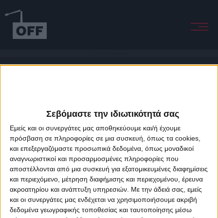
Salt (Memorial Home Remix)
Σεβόμαστε την ιδιωτικότητά σας
Εμείς και οι συνεργάτες μας αποθηκεύουμε και/ή έχουμε
πρόσβαση σε πληροφορίες σε μια συσκευή, όπως τα cookies,
και επεξεργαζόμαστε προσωπικά δεδομένα, όπως μοναδικοί
About Offradio
Business Class
Terms & Conditions
Privacy Policy
αναγνωριστικοί και προσαρμοσμένες πληροφορίες που
Designed & developed by
porcupine colors
&
Fotis Alexandrou
αποστέλλονται από μια συσκευή για εξατομικευμένες διαφημίσεις
και περιεχόμενο, μέτρηση διαφήμισης και περιεχομένου, έρευνα
ακροατηρίου και ανάπτυξη υπηρεσιών.
Με την άδειά σας, εμείς
και οι συνεργάτες μας ενδέχεται να χρησιμοποιήσουμε ακριβή
δεδομένα γεωγραφικής τοποθεσίας και ταυτοποίησης μέσω