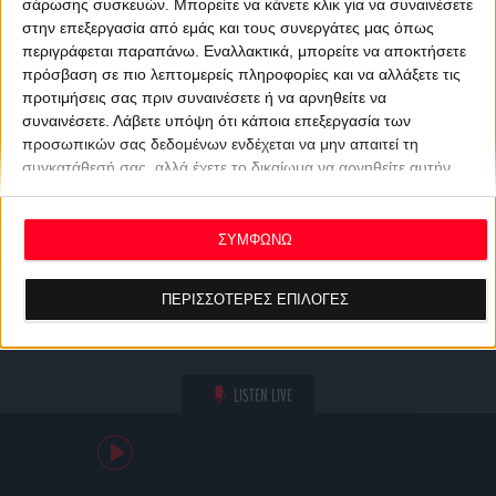
σάρωσης συσκευών. Μπορείτε να κάνετε κλικ για να συναινέσετε
στην επεξεργασία από εμάς και τους συνεργάτες μας όπως
περιγράφεται παραπάνω. Εναλλακτικά, μπορείτε να αποκτήσετε
πρόσβαση σε πιο λεπτομερείς πληροφορίες και να αλλάξετε τις
προτιμήσεις σας πριν συναινέσετε ή να αρνηθείτε να
συναινέσετε.
Λάβετε υπόψη ότι κάποια επεξεργασία των
προσωπικών σας δεδομένων ενδέχεται να μην απαιτεί τη
συγκατάθεσή σας, αλλά έχετε το δικαίωμα να αρνηθείτε αυτήν
την επεξεργασία. Οι προτιμήσεις σας θα ισχύουν μόνο για αυτόν
τον ιστότοπο. Μπορείτε να αλλάξετε τις προτιμήσεις σας ή να
ανακαλέσετε τη συγκατάθεσή σας ανά πάσα στιγμή
ΣΥΜΦΩΝΩ
επιστρέφοντας σε αυτόν τον ιστότοπο και κάνοντας κλικ στο
κουμπί "Απορρήτου" στο κάτω μέρος της ιστοσελίδας.
ΠΕΡΙΣΣΟΤΕΡΕΣ ΕΠΙΛΟΓΕΣ
LISTEN LIVE