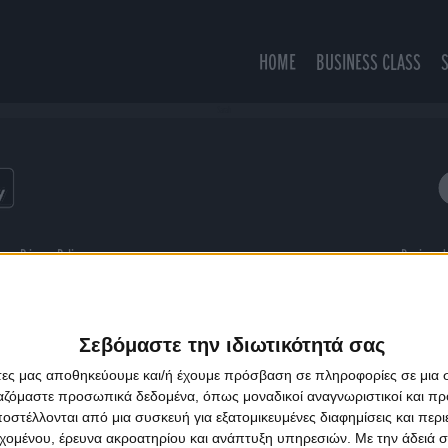
HOME
BUSINESS CLASS
Sarah
ns
Privacy Policy
Designed
Σεβόμαστε την ιδιωτικότητά σας
άτες μας αποθηκεύουμε και/ή έχουμε πρόσβαση σε πληροφορίες σε μια
ργαζόμαστε προσωπικά δεδομένα, όπως μοναδικοί αναγνωριστικοί και 
στέλλονται από μια συσκευή για εξατομικευμένες διαφημίσεις και περ
εχομένου, έρευνα ακροατηρίου και ανάπτυξη υπηρεσιών.
Με την άδειά σα