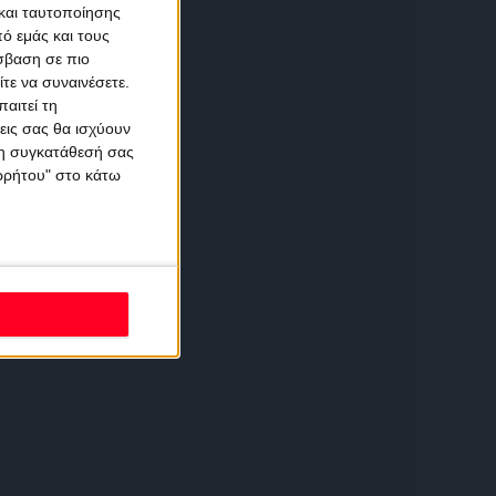
και ταυτοποίησης
ό εμάς και τους
σβαση σε πιο
τε να συναινέσετε.
αιτεί τη
εις σας θα ισχύουν
 τη συγκατάθεσή σας
ορρήτου" στο κάτω