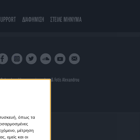
SUPPORT
ΔΙΑΦΗΜΙΣΗ
ΣΤΕΙΛΕ ΜΗΝΥΜΑ
 & developed by
porcupine colors
&
Fotis Alexandrou
 συσκευή, όπως τα
προσαρμοσμένες
ιεχόμενο, μέτρηση
ς, εμείς και οι