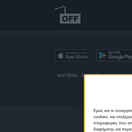
About Offradio
Business Class
Terms & Conditio
Εμείς και οι συνεργ
cookies, και επεξε
πληροφορίες που απο
διαφήμισης και περι