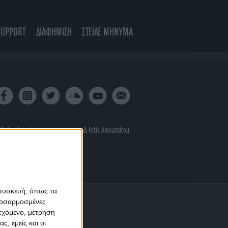
SUPPORT
ΔΙΑΦΗΜΙΣΗ
ΣΤΕΙΛΕ ΜΗΝΥΜΑ
 & developed by
porcupine colors
&
Fotis Alexandrou
 συσκευή, όπως τα
προσαρμοσμένες
ιεχόμενο, μέτρηση
ς, εμείς και οι